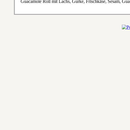
Guacamole Roll mit Lachs, Gurke, Frischkäse, Sesam, Gu