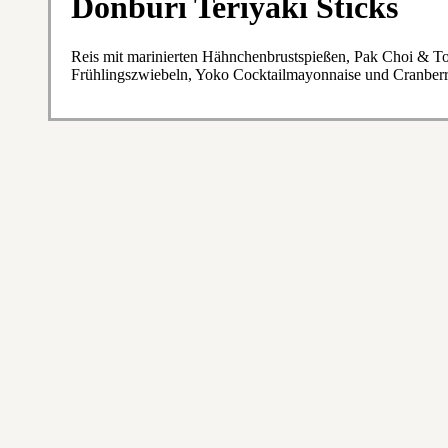
Donburi Teriyaki Sticks
Reis mit marinierten Hähnchenbrustspießen, Pak Choi & To
Frühlingszwiebeln, Yoko Cocktailmayonnaise und Cranberr