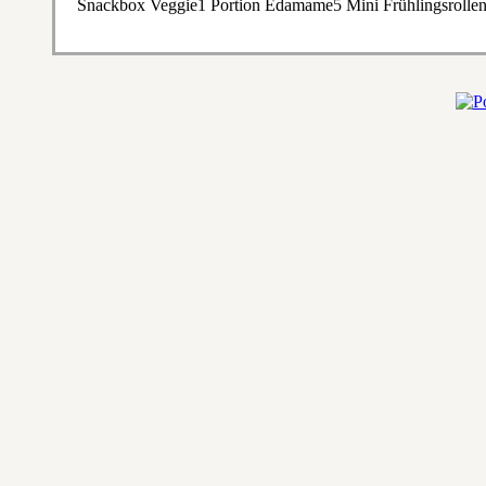
Snackbox Veggie1 Portion Edamame5 Mini Frühlingsrollen