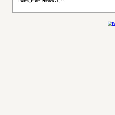
Rauch_Eistee Pfirsich - 0,33l