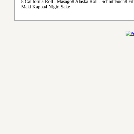
8 California Roll - Masago8 Alaska Roll - Schnittlauch8 
Maki Kappa4 Nigiri Sake